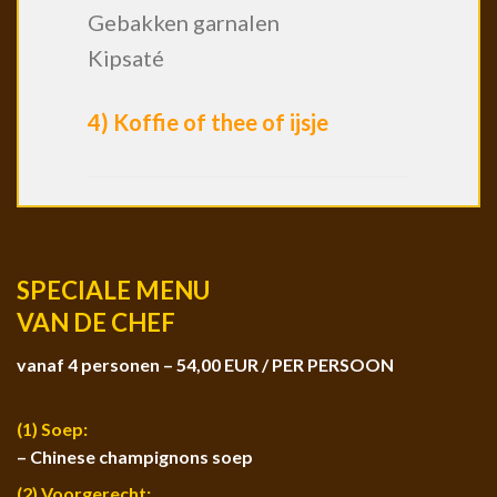
Gebakken garnalen
Kipsaté
4) Koffie of thee of ijsje
SPECIALE MENU
VAN DE CHEF
vanaf 4 personen – 54,00 EUR / PER PERSOON
(1) Soep:
– Chinese champignons soep
(2) Voorgerecht: